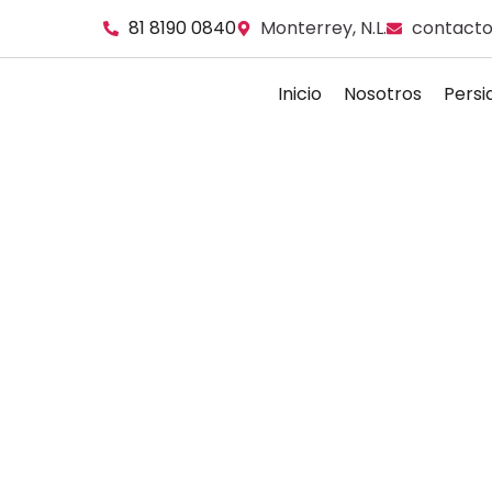
81 8190 0840
Monterrey, N.L.
contacto
Inicio
Nosotros
Persi