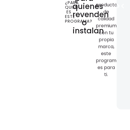
¿PARA
quienes
productos
QUIÉN
de
ES
revenden
ESTE
calidad
o
PROGRAMA?
premium
instalan
con tu
propia
marca,
este
programa
es para
ti.