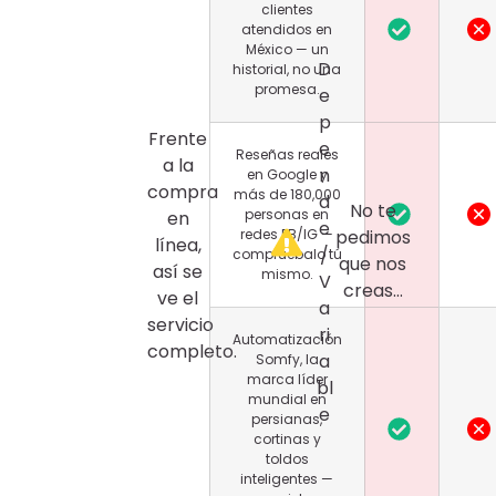
clientes
atendidos en
México — un
D
historial, no una
promesa.
e
p
Frente
e
Reseñas reales
a la
n
en Google y
compra
más de 180,000
d
No te
personas en
en
e
pedimos
redes FB/IG —
línea,
/
compruébalo tú
que nos
así se
mismo.
V
creas…
ve el
a
servicio
ri
Automatización
completo.
a
Somfy, la
marca líder
bl
mundial en
e
persianas,
cortinas y
toldos
inteligentes —