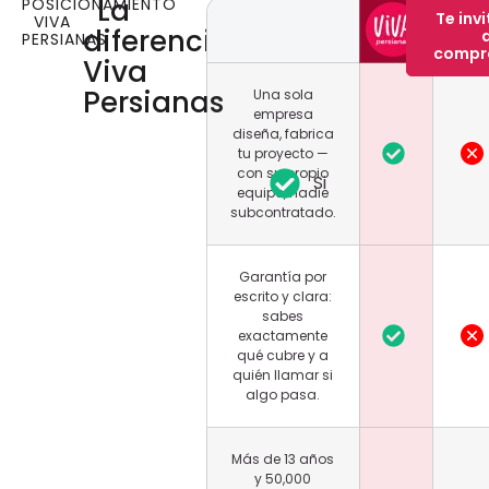
La
POSICIONAMIENTO
Comp
Te inv
VIVA
diferencia
PERSIANAS
en Lín
compr
Viva
Persianas
Una sola
empresa
diseña, fabrica
tu proyecto —
con su propio
Si
equipo, nadie
subcontratado.
Garantía por
escrito y clara:
sabes
exactamente
qué cubre y a
quién llamar si
algo pasa.
Más de 13 años
y 50,000