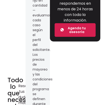
fijo en
respondemos en
cantidad
menos de 24 horas
—
con toda la
evaluamos
información.
cada
caso
Agenda tu
según
asesoría
el
perfil
del
solicitante.
Los
precios
de
mayoreo
y las
Todo
condiciones
del
lo
Resolvemos
programa
tus
que
se
dudas
necesitas
definen
más
durante