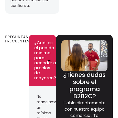
confianza.
PREGUNTAS
FRECUENTES
¿Cuál es
el pedido
mínimo
para
acceder a
precios
de
¿Tienes dudas
mayoreo?
sobre el
programa
B2B2C?
No
manejamos
Habla directamente
un
con nuestro equipo
mínimo
comercial. Te