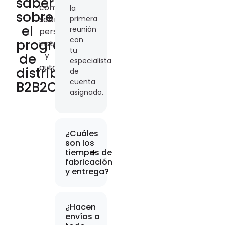
saber
comunes
la
sobre
sobre
primera
el
reunión
persianas,
con
programa
instalación
tu
y
de
especialista
automatización.
distribución
de
cuenta
B2B2C
asignado.
¿Cuáles
son los
tiempos de
fabricación
y entrega?
¿Hacen
envíos a