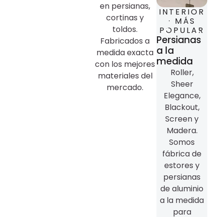
en persianas,
B2B ·
INTERIOR
I
cortinas y
FABRICACIÓN
· MÁS
toldos.
DIRECTA
POPULAR
T
Fabricación
Persianas
Fabricados a
Co
y
a la
medida exacta
co
distribución
medida
con los mejores
Fabricamos
Roller,
materiales del
directamente
Sheer
mercado.
t
para
Elegance,
arquitectos,
Blackout,
M
interioristas
Screen y
y
Madera.
d
distribuidores
Somos
con precios
fábrica de
preferenciales
estores y
y entrega a
persianas
todo
de aluminio
México.
a la medida
para