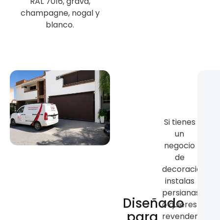
RAL 7016, grava,
champagne, nogal y
blanco.
Si tienes
un
negocio
de
decoración,
instalas
persianas
Diseñado
o quieres
para
revender