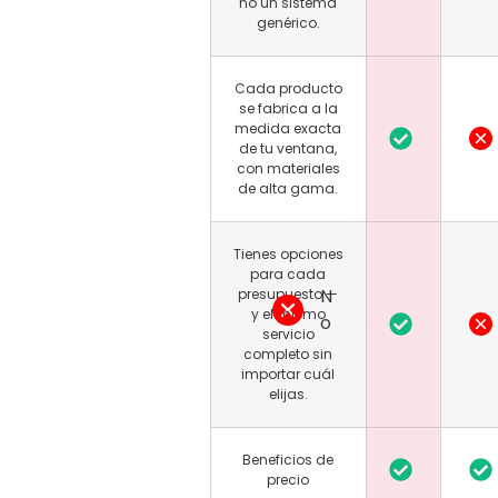
no un sistema
genérico.
Cada producto
se fabrica a la
medida exacta
de tu ventana,
con materiales
de alta gama.
Tienes opciones
para cada
N
presupuesto —
y el mismo
o
servicio
completo sin
importar cuál
elijas.
Beneficios de
precio