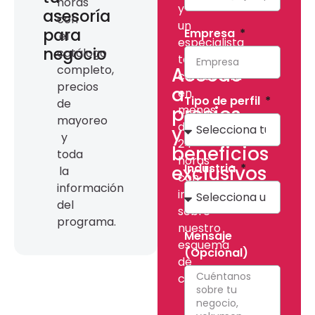
horas
y
asesoría
con
un
para
Empresa
el
especialista
negocio
catálogo
te
completo,
Accede
contactará
precios
a
en
Tipo de perfil
de
precios
menos
mayoreo
de
y
y
24
beneficios
toda
horas
Industria
exclusivos
la
con
información
información
del
sobre
programa.
nuestro
Mensaje
esquema
(Opcional)
de
colaboración.