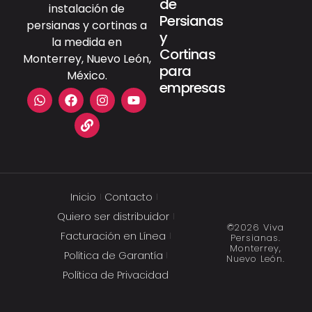
de
instalación de
Persianas
persianas y cortinas a
y
la medida en
Cortinas
Monterrey, Nuevo León,
para
México.
empresas
Inicio
Contacto
Quiero ser distribuidor
©2026 Viva
Facturación en Línea
Persianas.
Monterrey,
Política de Garantía
Nuevo León.
Política de Privacidad