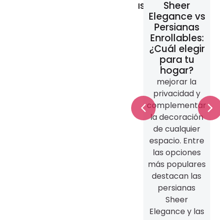
reducir el
automatizadas:
Sheer
calor
ventajas,
Elegance vs
dentro de
costos y
Persianas
casa
beneficios
Enrollables:
usando
para una
¿Cuál elegir
persianas y
casa
para tu
cortinas
inteligente
hogar?
En ciudades
Las casas
mejorar la
como
inteligentes
privacidad y
Monterrey,
han dejado de
complementar
onde durante
ser una
la decoración
ran parte del
tendencia para
de cualquier
año las
convertirse en
espacio. Entre
temperaturas
una realidad.
las opciones
pueden
Cada vez más
más populares
superar los 35
personas
destacan las
°C, mantener
buscan
persianas
una casa
soluciones que
Sheer
fresca se
les permitan
Elegance y las