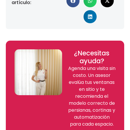
artículo:
¿Necesitas
ayuda?
Agenda una visita sin
costo. Un asesor
evalúa tus ventanas
en sitio y te
recomienda el
modelo correcto de
persianas, cortinas y
automatización
para cada espacio.