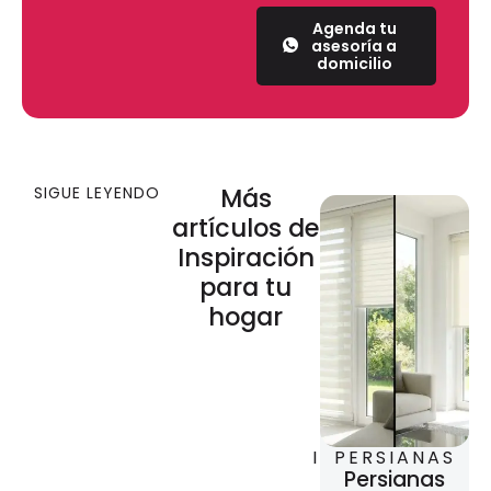
Agenda tu
asesoría a
domicilio
Más
SIGUE LEYENDO
artículos de
Inspiración
para tu
hogar
CORTINAS
AUTOMATIZACIÓN
PERSIANAS
Cómo
Persianas
Persianas