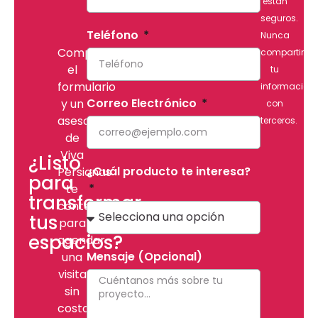
están
seguros.
Teléfono
Nunca
Completa
compartimo
el
tu
formulario
información
Correo Electrónico
y un
con
asesor
terceros.
de
Viva
¿Listo
¿Cuál producto te interesa?
Persianas
para
te
transformar
contactará
tus
para
espacios?
agendar
Mensaje (Opcional)
una
visita
sin
costo