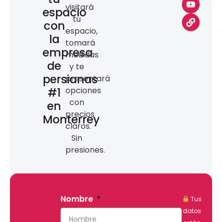
visitará
espacio
tu
con
espacio,
la
tomará
empresa
medidas
de
y te
persianas
presentará
#1
opciones
con
en
precios
Monterrey
claros.
Sin
presiones.
Nombre
Tus
datos