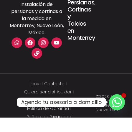
Persianas,
instalación de
Cortinas
persianas y cortinas a
y
la medida en
Toldos
Monterrey, Nuevo León,
en
México.
Monterrey
Inicio
Contacto
Quiero ser distribuidor
1
©2026 Viva
Facturación en Línea
Persianas.
Agenda tu asesoría a domicilio
Monterrey,
Política de Garantía
Nuevo León.
Política de Privacidad